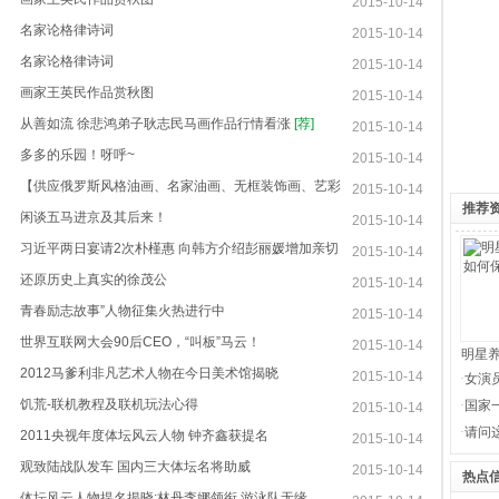
2015-10-14
20:30:08
名家论格律诗词
2015-10-14
20:29:06
名家论格律诗词
2015-10-14
20:28:53
画家王英民作品赏秋图
2015-10-14
20:27:52
从善如流 徐悲鸿弟子耿志民马画作品行情看涨
[荐]
2015-10-14
20:27:38
多多的乐园！呀呼~
2015-10-14
20:27:03
【供应俄罗斯风格油画、名家油画、无框装饰画、艺彩
2015-10-14
20:26:40
推荐
供应
闲谈五马进京及其后来！
2015-10-14
20:22:04
习近平两日宴请2次朴槿惠 向韩方介绍彭丽媛增加亲切
2015-10-14
20:04:09
道
还原历史上真实的徐茂公
2015-10-14
20:03:11
青春励志故事”人物征集火热进行中
2015-10-14
20:02:32
世界互联网大会90后CEO，“叫板”马云！
2015-10-14
20:00:29
明星养
2012马爹利非凡艺术人物在今日美术馆揭晓
2015-10-14
·
女演
19:58:16
饥荒-联机教程及联机玩法心得
时
·
国家
2015-10-14
19:56:08
籍
·
请问
2011央视年度体坛风云人物 钟齐鑫获提名
2015-10-14
18:36:07
歌
观致陆战队发车 国内三大体坛名将助威
2015-10-14
17:25:15
热点
体坛风云人物提名揭晓:林丹李娜领衔 游泳队无缘