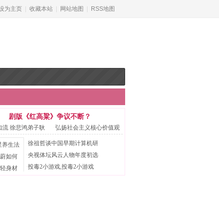
设为主页
|
收藏本站
|
网站地图
|
RSS地图
剧版《红高粱》争议不断？
如流 徐悲鸿弟子耿
·
弘扬社会主义核心价值观
·
徐祖哲谈中国早期计算机研
·
央视体坛风云人物年度初选
·
投毒2小游戏,投毒2小游戏
养生法 看