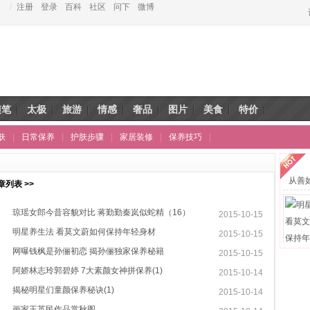
/
注册
登录
百科
社区
问下
微博
随笔
太极
旅游
情感
奢品
图片
美食
特价
肤
|
日常保养
|
护肤步骤
|
家居装修
|
保养技巧
|
·
从善
列表 >>
志
琼瑶女郎今昔容貌对比 蒋勤勤秦岚似蛇精（16）
2015-10-15
明星养生法 看莫文蔚如何保持年轻身材
2015-10-15
07:05:48
明星
网曝钱枫是孙俪初恋 揭孙俪独家保养秘籍
2015-10-15
00:33:14
阿娇林志玲郭碧婷 7大素颜女神拼保养(1)
2015-10-14
00:30:16
揭秘明星们童颜保养秘诀(1)
2015-10-14
20:30:48
画家王英民作品赏秋图