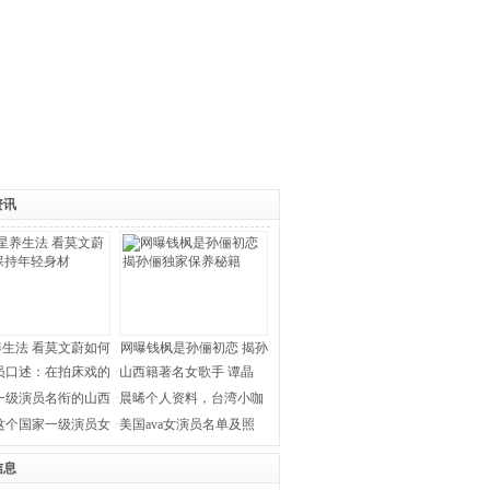
资讯
生法 看莫文蔚如何
网曝钱枫是孙俪初恋 揭孙
员口述：在拍床戏的
·
山西籍著名女歌手 谭晶
个
一级演员名衔的山西
·
晨晞个人资料，台湾小咖
女
这个国家一级演员女
·
美国ava女演员名单及照
片
信息