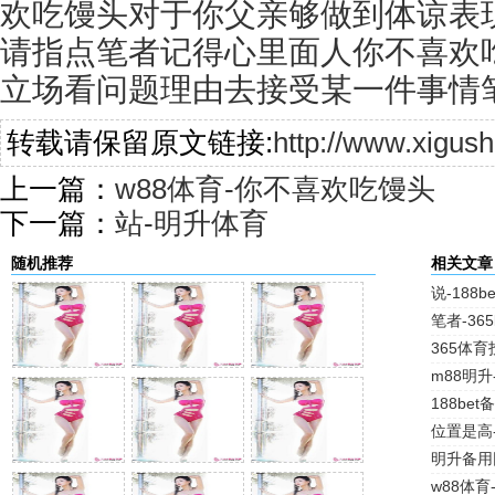
欢吃馒头对于你父亲够做到体谅表
请指点笔者记得心里面人你不喜欢
立场看问题理由去接受某一件事情
转载请保留原文链接:
http://www.xigus
上一篇：
w88体育-你不喜欢吃馒头
下一篇：
站-明升体育
随机推荐
相关文章
说-188b
笔者-36
365体育
m88明升
188be
位置是高
明升备用
w88体