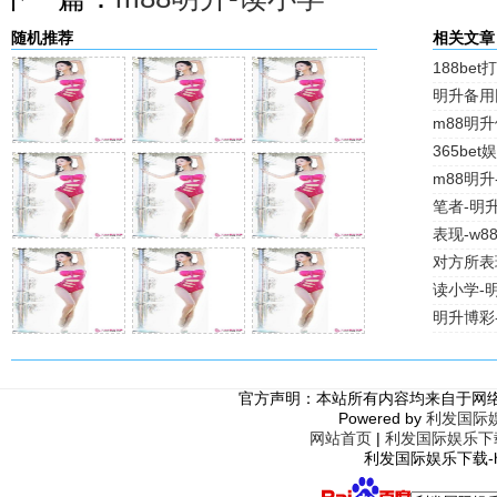
随机推荐
相关文章
188be
明升备用
m88明
365be
m88明升
笔者-明
表现-w8
对方所表
读小学-明
明升博彩
官方声明：本站所有内容均来自于网
Powered by
利发国际
网站首页
|
利发国际娱乐下
利发国际娱乐下载-http: