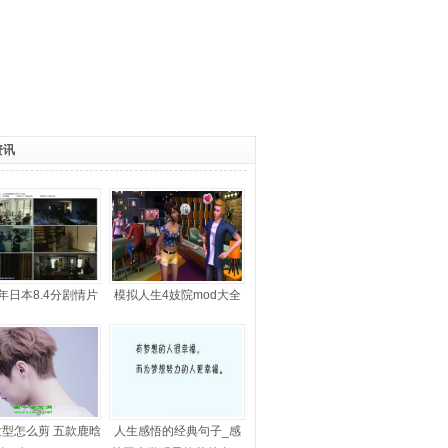
资讯
7年日本8.4分剧情片
模拟人生4妓院mod大全
《
下载
型怎么剪 五款鹿晗
人生感悟的经典句子_感