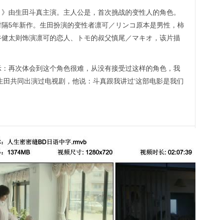
由生田斗真主演。主人公是，首次挑战的变性人的角色。
时隔5年新作。生田扮演的变性者凛可／リンコ原本是男性，柿
谷健太则饰演凛可的恋人、トモ的叔父慎尾／マキオ，该片描
再次体会到这个角色很难，从没有接受过这样的角色，我
和生田共同出演过电视剧，他说：斗真跟我讲过‘这部电影是我们