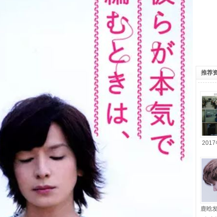
推荐
201
鹿晗发