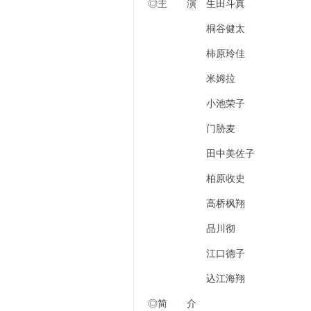
◎主 演 生田斗真
桐谷健太
柿原玲佳
米姆拉
小池荣子
门胁麦
田中美佐子
柏原收史
高桥枫翔
品川彻
江口德子
込江海翔
◎简 介