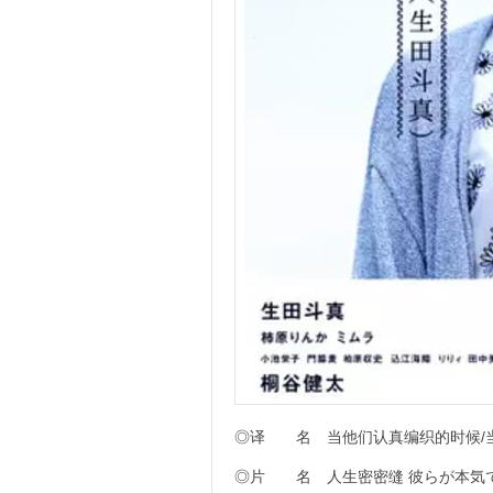
◎译 名 当他们认真编织的时候/当他们认
◎片 名 人生密密缝 彼らが本気