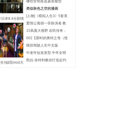
·
哪些女明星是菱形脸型
·
类似秋色之空的漫画
·
[人物]《模拟人生3》5套美
年日本8.4分剧情
·
爱情公寓胡一菲扮演者 教
片《
·
15凤凰大视野 农民传奇：
·
002【那时的奥特之母（怪
·
模拟驾驶人生中文版
·
中老年短发发型 中年女明
·
凯拉-奈特利教你打造赴约
生4妓院mod大
全下载