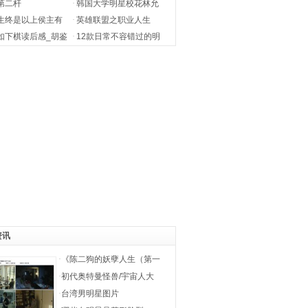
第二杆
·
韩国大学明星校花林允
悟
儿全
生终是以上侯主有
·
英雄联盟之职业人生
如下棋读后感_胡鉴
·
12款日常不容错过的明
星发
资讯
·
《陈二狗的妖孽人生（第一
·
初代奥特曼怪兽/宇宙人大
·
台湾男明星图片