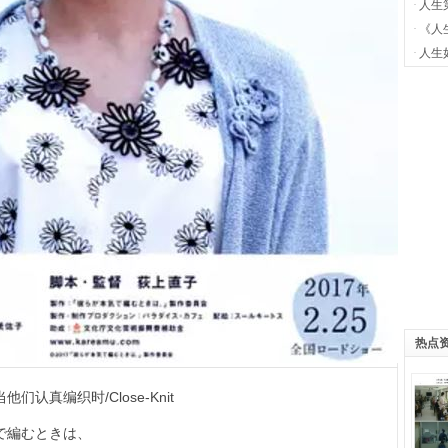
·
人生
·
《人
一打
·
人生
玄
热点
真编织时/Close-Knit
で編むときは、