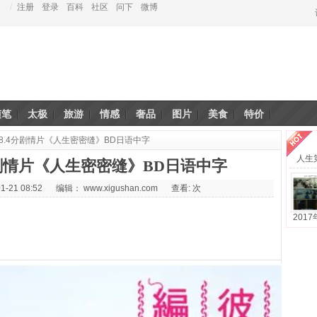
/
注册
登录
百科
社区
问下
微博
随笔
太极
旅游
情感
奢品
图片
美食
特价
日本8.4分剧情片《人生密密缝》BD日语中字
·
人生
4分剧情片《人生密密缝》BD日语中字
1-21 08:52
编辑： www.xigushan.com
查看:
次
2017