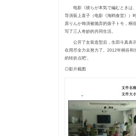
电影《彼らが本気で編むときは、》
导演荻上直子（电影《海鸥食堂》）
原りんか饰演被抛弃的孩子トモ，桐
写了三人奇妙的共同生活。
公开了女装造型后，生田斗真表示：
在用尽全力去努力了。2012年桐谷
的转折点吧’。
◎影片截图