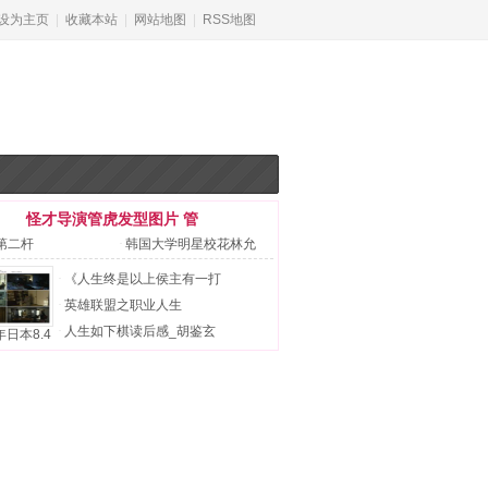
设为主页
|
收藏本站
|
网站地图
|
RSS地图
怪才导演管虎发型图片 管
第二杆
·
韩国大学明星校花林允
儿全
·
《人生终是以上侯主有一打
·
英雄联盟之职业人生
·
人生如下棋读后感_胡鉴玄
年日本8.4