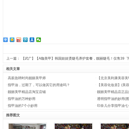
上一篇：
【武广】【A咖美甲】韩国娃娃烫睫毛养护套餐，靓丽睫毛！仅售39
相关文章
·
高薪急聘时尚靓丽美甲师
·
【北京美利康美容美
·
指甲油，过期了，可以做其它的用途吗？
·
【美容化妆居】(美
·
靓丽美甲精品店淘宝店铺
·
靓丽美甲精品店正品折
·
指甲油的万种妙用
·
透明指甲油的妙用(图
·
指甲油的7个小妙用
·
印奈儿分享指甲油七
推荐图文