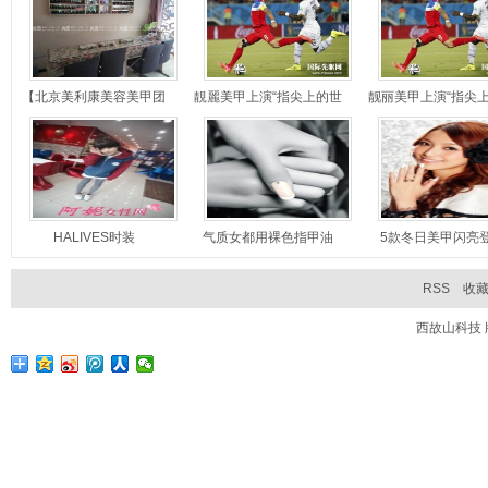
【北京美利康美容美甲团
靚麗美甲上演“指尖上的世
靓丽美甲上演“指尖
购】美利
界杯”
界杯”
HALIVES时装
气质女都用裸色指甲油
5款冬日美甲闪亮
RSS
收
西故山科技 版